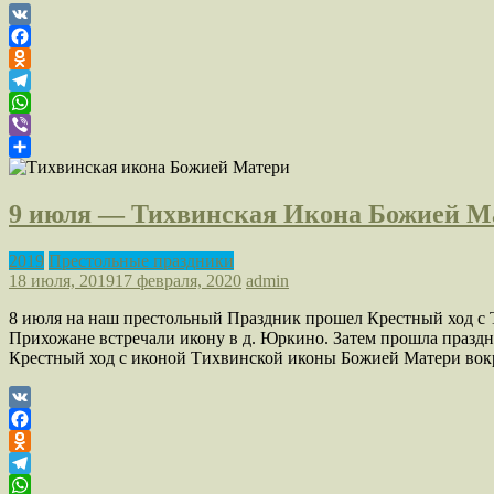
VK
Facebook
Odnoklassniki
Telegram
WhatsApp
Viber
Отправить
9 июля — Тихвинская Икона Божией М
2019
Престольные праздники
18 июля, 2019
17 февраля, 2020
admin
8 июля на наш престольный Праздник прошел Крестный ход с 
Прихожане встречали икону в д. Юркино. Затем прошла праздн
Крестный ход с иконой Тихвинской иконы Божией Матери вок
VK
Facebook
Odnoklassniki
Telegram