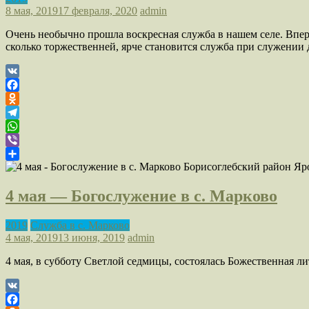
8 мая, 2019
17 февраля, 2020
admin
Очень необычно прошла воскресная служба в нашем селе. Впе
сколько торжественней, ярче становится служба при служении
VK
Facebook
Odnoklassniki
Telegram
WhatsApp
Viber
Отправить
4 мая — Богослужение в с. Марково
2019
Служба в с. Марково
4 мая, 2019
13 июня, 2019
admin
4 мая, в субботу Светлой седмицы, состоялась Божественная ли
VK