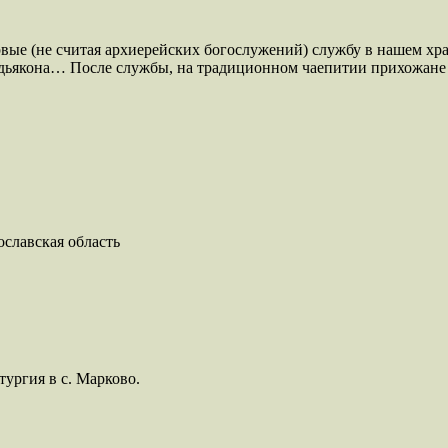
рвые (не считая архиерейских богослужений) службу в нашем х
 дьякона… После службы, на традиционном чаепитии прихожане 
тургия в с. Марково.