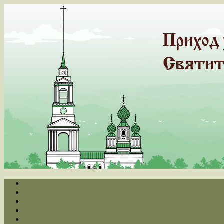
Главная
Новости
О храме
Духовенство
Летопись