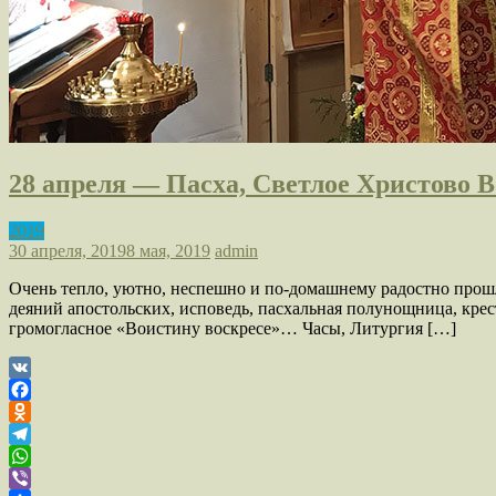
28 апреля — Пасха, Светлое Христово 
2019
30 апреля, 2019
8 мая, 2019
admin
Очень тепло, уютно, неспешно и по-домашнему радостно прошл
деяний апостольских, исповедь, пасхальная полунощница, кре
громогласное «Воистину воскресе»… Часы, Литургия […]
VK
Facebook
Odnoklassniki
Telegram
WhatsApp