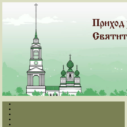
Главная
Новости
О храме
Духовенство
Летопись