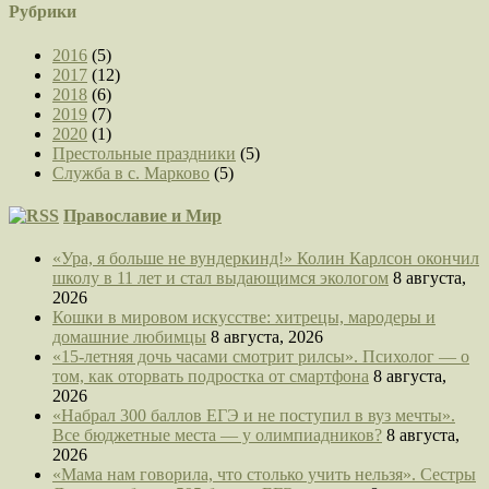
Рубрики
2016
(5)
2017
(12)
2018
(6)
2019
(7)
2020
(1)
Престольные праздники
(5)
Служба в с. Марково
(5)
Православие и Мир
«Ура, я больше не вундеркинд!» Колин Карлсон окончил
школу в 11 лет и стал выдающимся экологом
8 августа,
2026
Кошки в мировом искусстве: хитрецы, мародеры и
домашние любимцы
8 августа, 2026
«15-летняя дочь часами смотрит рилсы». Психолог — о
том, как оторвать подростка от смартфона
8 августа,
2026
«Набрал 300 баллов ЕГЭ и не поступил в вуз мечты».
Все бюджетные места — у олимпиадников?
8 августа,
2026
«Мама нам говорила, что столько учить нельзя». Сестры