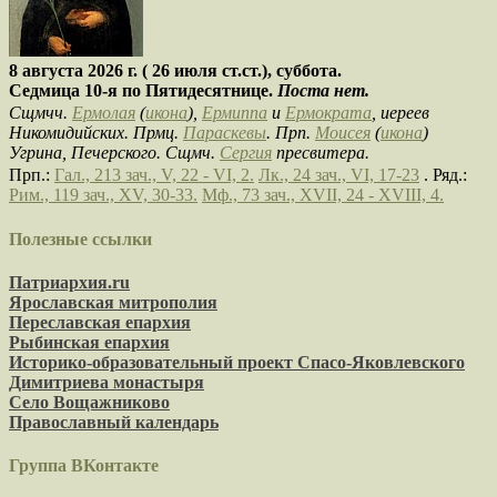
8 августа 2026 г. ( 26 июля ст.ст.), суббота.
Седмица 10-я по Пятидесятнице.
Поста нет.
Сщмчч.
Ермолая
(
икона
),
Ермиппа
и
Ермократа
, иереев
Никомидийских. Прмц.
Параскевы
. Прп.
Моисея
(
икона
)
Угрина, Печерского. Сщмч.
Сергия
пресвитера.
Прп.:
Гал., 213 зач., V, 22 - VI, 2.
Лк., 24 зач., VI, 17-23
. Ряд.:
Рим., 119 зач., XV, 30-33.
Мф., 73 зач., XVII, 24 - XVIII, 4.
Полезные ссылки
Патриархия.ru
Ярославская митрополия
Переславская епархия
Рыбинская епархия
Историко-образовательный проект Спасо-Яковлевского
Димитриева монастыря
Село Вощажниково
Православный календарь
Группа ВКонтакте