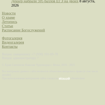
Деккер набрали 595 баллов ЕГЭ на двоих
8 августа,
2026
Новости
О храме
Летопись
Статьи
Расписание Богослужений
Фотогалерея
Видеогалерея
Контакты
Вопрос священнику +7 (930) 101-09-78
Вопрос администратору ?
©
Храм Святителя Николая Чудотворца с. Вёска, 2016 - 2025.
Все материалы данного сайта являются объектами авторского права (в том числе
дизайн).
При использовании материалов сайта ссылка на
вёска.рф
обязательна.