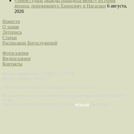
«Зачем судьба дважды пощадила меня?» История
японца, пережившего Хиросиму и Нагасаки
6 августа,
2026
Новости
О храме
Летопись
Статьи
Расписание Богослужений
Фотогалерея
Видеогалерея
Контакты
Вопрос священнику +7 (930) 101-09-78
Вопрос администратору ?
©
Храм Святителя Николая Чудотворца с. Вёска, 2016 - 2025.
Все материалы данного сайта являются объектами авторского права (в том числе
дизайн).
При использовании материалов сайта ссылка на
вёска.рф
обязательна.