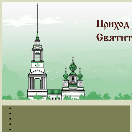
Главная
Новости
О храме
Духовенство
Летопись