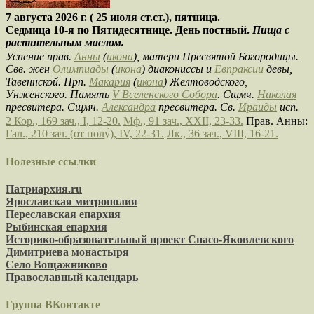
7 августа 2026 г. ( 25 июля ст.ст.), пятница.
Седмица 10-я по Пятидесятнице. День постный.
Пища с
растительным маслом.
Успение прав.
Анны
(
икона
), матери Пресвятой Богородицы.
Свв. жен
Олимпиады
(
икона
) диакониссы и
Евпраксии
девы,
Тавеннской. Прп.
Макария
(
икона
) Желтоводского,
Унженского. Память
V Вселенского Собора
. Сщмч.
Николая
пресвитера. Сщмч.
Александра
пресвитера. Св.
Ираиды
исп.
2 Кор., 169 зач., I, 12-20.
Мф., 91 зач., XXII, 23-33.
Прав. Анны:
Гал., 210 зач. (от полу́), IV, 22-31.
Лк., 36 зач., VIII, 16-21.
Полезные ссылки
Патриархия.ru
Ярославская митрополия
Переславская епархия
Рыбинская епархия
Историко-образовательный проект Спасо-Яковлевского
Димитриева монастыря
Село Вощажниково
Православный календарь
Группа ВКонтакте