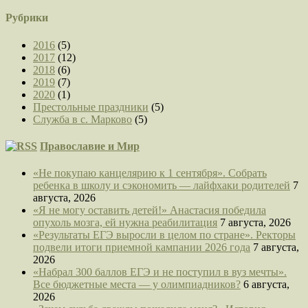
Рубрики
2016
(5)
2017
(12)
2018
(6)
2019
(7)
2020
(1)
Престольные праздники
(5)
Служба в с. Марково
(5)
Православие и Мир
«Не покупаю канцелярию к 1 сентября». Собрать
ребенка в школу и сэкономить — лайфхаки родителей
7
августа, 2026
«Я не могу оставить детей!» Анастасия победила
опухоль мозга, ей нужна реабилитация
7 августа, 2026
«Результаты ЕГЭ выросли в целом по стране». Ректоры
подвели итоги приемной кампании 2026 года
7 августа,
2026
«Набрал 300 баллов ЕГЭ и не поступил в вуз мечты».
Все бюджетные места — у олимпиадников?
6 августа,
2026