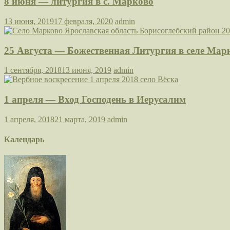
8 июня — литургия в с. Марково
13 июня, 2019
17 февраля, 2020
admin
25 Августа — Божественная Литургия в селе Мар
1 сентября, 2018
13 июня, 2019
admin
1 апреля — Вход Господень в Иерусалим
1 апреля, 2018
21 марта, 2019
admin
Календарь