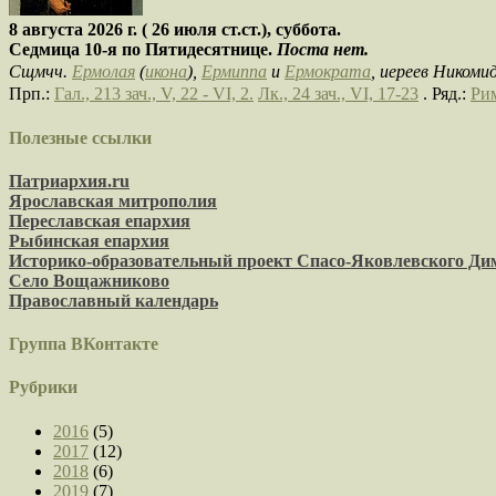
8 августа 2026 г. ( 26 июля ст.ст.), суббота.
Седмица 10-я по Пятидесятнице.
Поста нет.
Сщмчч.
Ермолая
(
икона
),
Ермиппа
и
Ермократа
, иереев Никоми
Прп.:
Гал., 213 зач., V, 22 - VI, 2.
Лк., 24 зач., VI, 17-23
. Ряд.:
Рим
Полезные ссылки
Патриархия.ru
Ярославская митрополия
Переславская епархия
Рыбинская епархия
Историко-образовательный проект Спасо-Яковлевского Д
Село Вощажниково
Православный календарь
Группа ВКонтакте
Рубрики
2016
(5)
2017
(12)
2018
(6)
2019
(7)