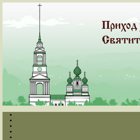
Главная
Новости
О храме
Духовенство
Летопись