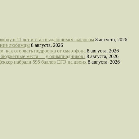
школу в 11 лет и стал выдающимся экологом
8 августа, 2026
ашние любимцы
8 августа, 2026
м, как оторвать подростка от смартфона
8 августа, 2026
се бюджетные места — у олимпиадников?
8 августа, 2026
Деккер набрали 595 баллов ЕГЭ на двоих
8 августа, 2026