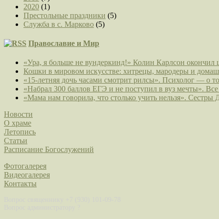
2020
(1)
Престольные праздники
(5)
Служба в с. Марково
(5)
Православие и Мир
«Ура, я больше не вундеркинд!» Колин Карлсон окончил 
Кошки в мировом искусстве: хитрецы, мародеры и дом
«15-летняя дочь часами смотрит рилсы». Психолог — о то
«Набрал 300 баллов ЕГЭ и не поступил в вуз мечты». В
«Мама нам говорила, что столько учить нельзя». Сестры 
Новости
О храме
Летопись
Статьи
Расписание Богослужений
Фотогалерея
Видеогалерея
Контакты
Вопрос священнику +7 (930) 101-09-78
Вопрос администратору ?