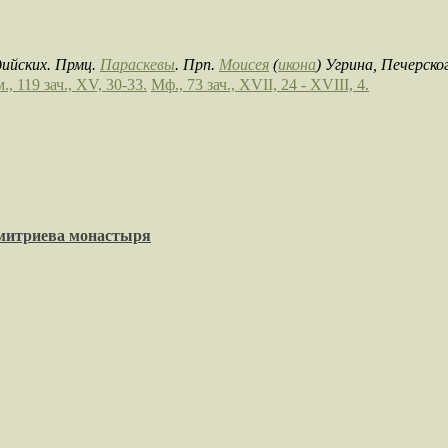
дийских. Прмц.
Параскевы
. Прп.
Моисея
(
икона
) Угрина, Печерск
., 119 зач., XV, 30-33.
Мф., 73 зач., XVII, 24 - XVIII, 4.
имитриева монастыря