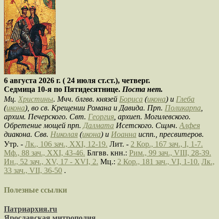
6 августа 2026 г. ( 24 июля ст.ст.), четверг.
Седмица 10-я по Пятидесятнице.
Поста нет.
Мц.
Христины
. Мчч. блгвв. князей
Бориса
(
икона
) и
Глеба
(
икона
), во св. Крещении Романа и Давида. Прп.
Поликарпа
,
архим. Печерского. Свт.
Георгия
, архиеп. Могилевского.
Обретение мощей прп.
Далмата
Исетского. Сщмч.
Алфея
диакона. Свв.
Николая
(
икона
) и
Иоанна
испп., пресвитеров.
Утр. -
Лк., 106 зач., XXI, 12-19.
Лит. -
2 Кор., 167 зач., I, 1-7.
Мф., 88 зач., XXI, 43-46.
Блгвв. кнн.:
Рим., 99 зач., VIII, 28-39.
Ин., 52 зач., XV, 17 - XVI, 2.
Мц.:
2 Кор., 181 зач., VI, 1-10.
Лк.,
33 зач., VII, 36-50
.
Полезные ссылки
Патриархия.ru
Ярославская митрополия