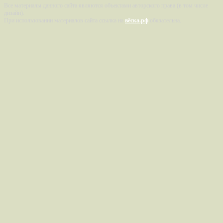
Все материалы данного сайта являются объектами авторского права (в том числе
дизайн).
При использовании материалов сайта ссылка на
вёска.рф
обязательна.