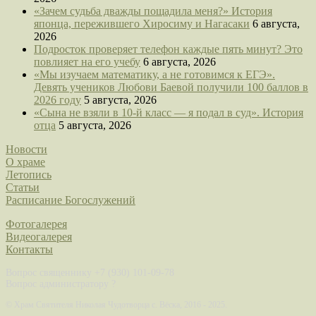
«Зачем судьба дважды пощадила меня?» История
японца, пережившего Хиросиму и Нагасаки
6 августа,
2026
Подросток проверяет телефон каждые пять минут? Это
повлияет на его учебу
6 августа, 2026
«Мы изучаем математику, а не готовимся к ЕГЭ».
Девять учеников Любови Баевой получили 100 баллов в
2026 году
5 августа, 2026
«Сына не взяли в 10-й класс — я подал в суд». История
отца
5 августа, 2026
Новости
О храме
Летопись
Статьи
Расписание Богослужений
Фотогалерея
Видеогалерея
Контакты
Вопрос священнику +7 (930) 101-09-78
Вопрос администратору ?
©
Храм Святителя Николая Чудотворца с. Вёска, 2016 - 2025.