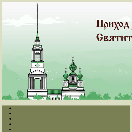
Главная
Новости
О храме
Духовенство
Летопись