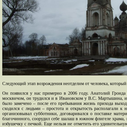
Следующий этап возрождения неотделим от человека, который 
Он появился у нас примерно в 2006 году. Анатолий Гронда
москвичом, он трудился и в Ивановском у В.С. Мартышина, и
было замечено – после его пребывания жизнь прихода выходи
сходился с людьми – простота и открытость располагали к 
организовывал субботники, договаривался о поставке матери
благочинного, соорудил себе шалаш в южном флигеле храма, 
избушечку с печкой. Еще нельзя не отметить его удивительну