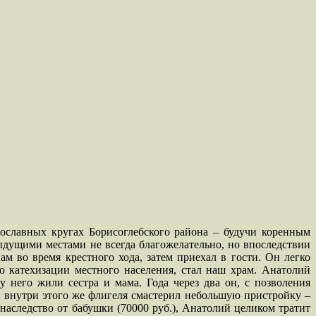
ославных кругах Борисоглебского района – будучи коренным
ыдущими местами не всегда благожелательно, но впоследствии
м во время крестного хода, затем приехал в гости. Он легко
о катехизации местного населения, стал наш храм. Анатолий
у него жили сестра и мама. Года через два он, с позволения
м внутри этого же флигеля смастерил небольшую пристройку –
наследство от бабушки (70000 руб.), Анатолий целиком тратит