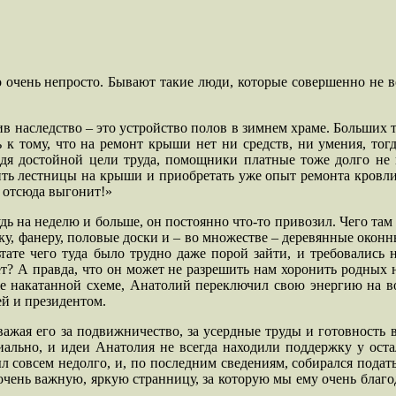
ло очень непросто. Бывают такие люди, которые совершенно не
в наследство – это устройство полов в зимнем храме. Больших тр
сь к тому, что на ремонт крыши нет ни средств, ни умения, то
идя достойной цели труда, помощники платные тоже долго не 
дить лестницы на крыши и приобретать уже опыт ремонта кровли
я отсюда выгонит!»
дь на неделю и больше, он постоянно что-то привозил. Чего там 
оку, фанеру, половые доски и – во множестве – деревянные оконн
льтате чего туда было трудно даже порой зайти, и требовалис
т? А правда, что он может не разрешить нам хоронить родных н
уже накатанной схеме, Анатолий переключил свою энергию на в
ей и президентом.
ажая его за подвижничество, за усердные труды и готовность вс
ально, и идеи Анатолия не всегда находили поддержку у остал
был совсем недолго, и, по последним сведениям, собирался пода
 очень важную, яркую странницу, за которую мы ему очень благо