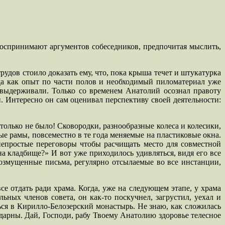
 воспринимают аргументов собеседников, предпочитая мыслить,
удов стоило доказать ему, что, пока крыша течет и штукатурка
гда как опыт по части полов и необходимый пиломатериал уже
выдерживали. Только со временем Анатолий осознал правоту
. Интересно он сам оценивал перспективу своей деятельности:
только не было! Сковородки, разнообразные колеса и колесики,
ые рамы, повсеместно в те года меняемые на пластиковые окна.
ь непростые переговоры чтобы расчищать место для совместной
а кладбище?» И вот уже приходилось удивляться, видя его все
озмущенные письма, регулярно отсылаемые во все инстанции,
е отдать ради храма. Когда, уже на следующем этапе, у храма
ьных членов совета, он как-то поскучнел, загрустил, уехал и
ться в Кирилло-Белозерский монастырь. Не знаю, как сложилась
дарны. Дай, Господи, рабу Твоему Анатолию здоровье телесное