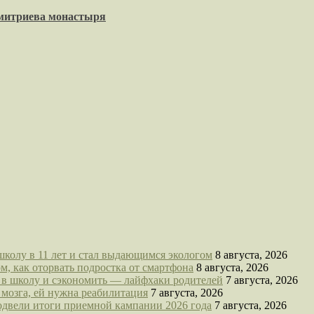
имитриева монастыря
школу в 11 лет и стал выдающимся экологом
8 августа, 2026
м, как оторвать подростка от смартфона
8 августа, 2026
а в школу и сэкономить — лайфхаки родителей
7 августа, 2026
 мозга, ей нужна реабилитация
7 августа, 2026
подвели итоги приемной кампании 2026 года
7 августа, 2026