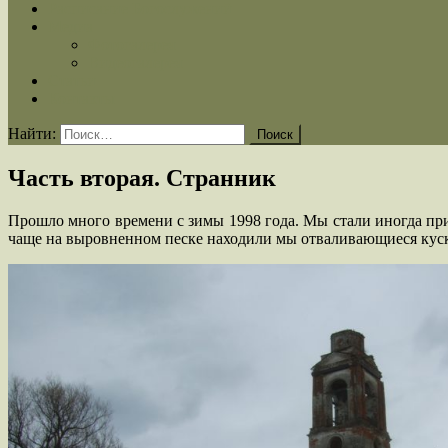
Расписание Богослужений
Медиа
Фотогалерея
Видеогалерея
Статьи
Контакты
Найти:
Часть вторая. Странник
Прошло много времени с зимы 1998 года. Мы стали иногда прих
чаще на выровненном песке находили мы отваливающиеся кус