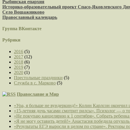
Рыбинская епархия
Историко-образовательный проект Спасо-Яковлевского Д
Село Вощажниково
Православный календарь
Группа ВКонтакте
Рубрики
2016
(5)
2017
(12)
2018
(6)
2019
(7)
2020
(1)
Престольные праздники
(5)
Служба в с. Марково
(5)
Православие и Мир
«Ура, я больше не вундеркинд!» Колин Карлсон окончил 
«15-летняя дочь часами смотрит рилсы». Психолог — о то
«Не покупаю канцелярию к 1 сентября». Собрать ребенк
«Я не могу оставить детей!» Анастасия победила опухоль
«Результаты ЕГЭ выросли в целом по стране». Ректоры 