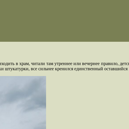
одить в храм, читали там утреннее или вечернее правило, детск
ки штукатурки, все сильнее кренился единственный оставшийс