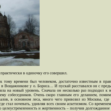
практически в одиночку его совершил.
 к тому времени был человеком, достаточно известным в прав
 в Вощажникове у о. Бориса… И пускай расставался он с пред
ла на новый уровень. Сначала он несколько раз подходил к на
нему собеседников. Очень скоро главным его деланием, помим
алов, в основном леса, много чего привозил из Москвы, где 
где стал ночевать, удивляя всех своим аскетизмом. Со времене
ю целеустремленность и жертвенность – получив долгожданное 