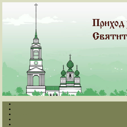
Главная
Новости
О храме
Духовенство
Летопись