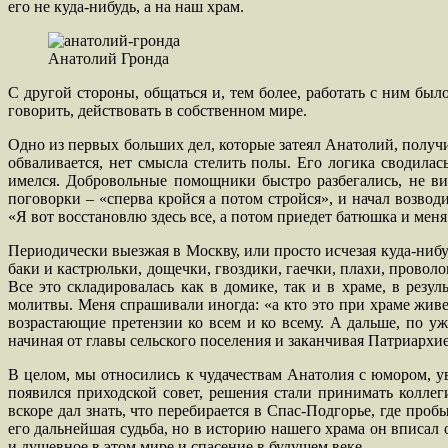
его не куда-нибудь, а на наш храм.
Анатолий Гронда
С другой стороны, общаться и, тем более, работать с ним бы
говорить, действовать в собственном мире.
Одно из первых больших дел, которые затеял Анатолий, получи
обваливается, нет смысла стелить полы. Его логика сводила
имелся. Добровольные помощники быстро разбегались, не в
поговорки – «сперва кройся а потом стройся», и начал возво
«Я вот восстановлю здесь все, а потом приедет батюшка и мен
Периодически выезжая в Москву, или просто исчезая куда-нибу
баки и кастрюльки, дощечки, гвоздики, гаечки, плахи, провол
Все это складировалась как в домике, так и в храме, в резу
молитвы. Меня спрашивали иногда: «а кто это при храме живе
возрастающие претензии ко всем и ко всему. А дальше, по 
начиная от главы сельского поселения и заканчивая Патриархи
В целом, мы относились к чудачествам Анатолия с юмором, ув
появился приходской совет, решения стали принимать коллеги
вскоре дал знать, что перебирается в Спас-Подгорье, где про
его дальнейшая судьба, но в историю нашего храма он вписал
и душевное в этом мире и спасение в будущем веке…