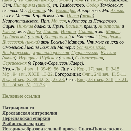
Свт.
Питирима
(
икона
), еп. Тамбовского.
Собор
Тамбовских
святых. Мч.
Иулиана
. Мч.
Евстафия
Анкирского. Мч.
Акакия
,
иже в Милете Карийском. Прп.
Павла
(
икона
)
Ксиропотамского. Прп.
Моисея
, чудотворца Печерского.
Сщмч.
Николая
диакона. Прмч.
Василия
, прмцц.
Анастасии
и
Елены
, мчч.
Арефы
,
Иоанна
,
Иоанна
,
Иоанна
и мц.
Мавры
.
Гребневской
(
икона
),
Костромской
и"Умиление"
Серафимо-
Дивеевской
(
икона
) икон Божией Матери. Чтимые списки со
Смоленской иконы Божией Матери:
Устюженская
,
Выдропусская
,
Христофоровская
,
Супрасльская
,
Югская
(
икона
),
Игрицкая
,
Шуйская
(
икона
),
Седмиезерная
,
Сергиевская
(в Троице-Сергиевой Лавре).
Утр. -
Лк., 4 зач., I, 39-49, 56.
Лит. -
2 Кор., 171 зач., II, 3-15.
Мф., 94 зач., XXIII, 13-22.
Богородицы:
Флп., 240 зач., II, 5-11.
Лк., 54 зач., X, 38-42; XI, 27-28.
Свт.:
Евр., 335 зач., XIII, 17-21.
Лк., 24 зач., VI, 17-23
.
Полезные ссылки
Патриархия.ru
Ярославская митрополия
Переславская епархия
Рыбинская епархия
Историко-образовательный проект Спасо-Яковлевского