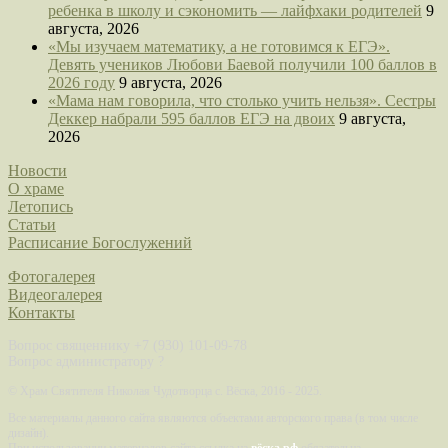
ребенка в школу и сэкономить — лайфхаки родителей
9
августа, 2026
«Мы изучаем математику, а не готовимся к ЕГЭ».
Девять учеников Любови Баевой получили 100 баллов в
2026 году
9 августа, 2026
«Мама нам говорила, что столько учить нельзя». Сестры
Деккер набрали 595 баллов ЕГЭ на двоих
9 августа,
2026
Новости
О храме
Летопись
Статьи
Расписание Богослужений
Фотогалерея
Видеогалерея
Контакты
Вопрос священнику +7 (930) 101-09-78
Вопрос администратору ?
©
Храм Святителя Николая Чудотворца с. Вёска, 2016 - 2025.
Все материалы данного сайта являются объектами авторского права (в том числе
дизайн).
При использовании материалов сайта ссылка на
вёска.рф
обязательна.