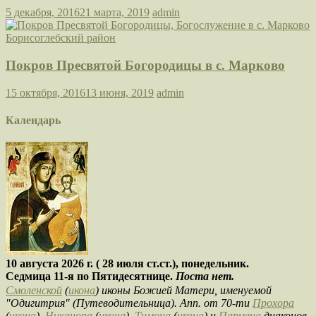
5 декабря, 2016
21 марта, 2019
admin
Покров Пресвятой Богородицы в с. Марково
15 октября, 2016
13 июня, 2019
admin
Календарь
10 августа 2026 г. ( 28 июля ст.ст.), понедельник.
Седмица 11-я по Пятидесятнице.
Поста нет.
Смоленской
(
икона
) иконы Божией Матери, именуемой
"Одигитрия" (Путеводительница). Апп. от 70-ти
Прохора
(
икона
),
Никанора
(
икона
),
Тимона
(
икона
) и
Пармена
диаконов.