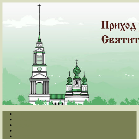
Главная
Новости
О храме
Духовенство
Летопись