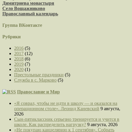
Димитриева монастыря
Село Вощажниково
Православный календарь
Группа ВКонтакте
Рубрики
2016
(5)
2017
(12)
2018
(6)
2019
(7)
2020
(1)
Престольные праздники
(5)
Служба в с. Марково
(5)
Православие и Мир
«Я соврал, чтобы не идти в школу — и оказался на
операционном столе». Леонид Каневский
9 августа,
2026
Сын-пятиклассник серьезно тренируется и учится в
школе. Как распределить нагрузку?
9 августа, 2026
«Не покупаю канцелярию к 1 сентября». Собрать