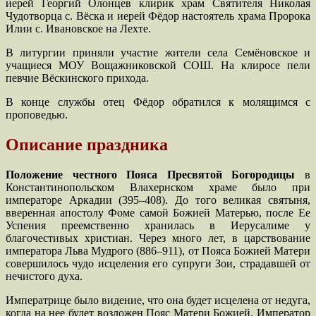
иерей Георгий Олонцев клирик храм Святителя Николая
Чудотворца с. Вёска и иерей Фёдор настоятель храма Пророка
Илии с. Ивановское на Лехте.
В литургии приняли участие жители села Семёновское и
учащиеся МОУ Вощажниковской СОШ. На клиросе пели
певчие Вёскинского прихода.
В конце службы отец Фёдор обратился к молящимся с
проповедью.
Описание праздника
Положение честного Пояса Пресвятой Богородицы
в
Константинопольском Влахернском храме было при
императоре Аркадии (395–408). До того великая святыня,
вверенная апостолу Фоме самой Божией Матерью, после Ее
Успения преемственно хранилась в Иерусалиме у
благочестивых христиан. Через много лет, в царствование
императора Льва Мудрого (886–911), от Пояса Божией Матери
совершилось чудо исцеления его супруги Зои, страдавшей от
нечистого духа.
Императрице было видение, что она будет исцелена от недуга,
когда на нее будет возложен Пояс Матери Божией. Император